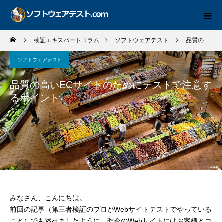
検証エキスパートコラム
ソフトウェアテスト
品質の高いECサイトのためにテストで注意するポイント
ソフトウェアテスト
品質の高いECサイトのためにテストで注意す
るポイント
みなさん、こんにちは。
前回の記事（
第三者検証のプロがWebサイトテストでやっている
こと
）でも述べましたように、昨今のWebサイトにはお客様とコ