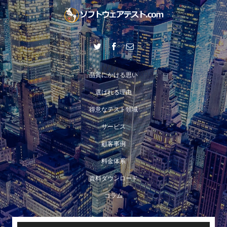
品質にかける思い
選ばれる理由
得意なテスト領域
サービス
顧客事例
料金体系
資料ダウンロード
コラム