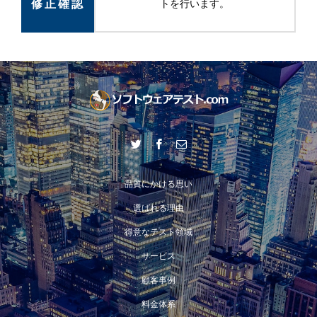
修正確認
トを行います。
品質にかける思い
選ばれる理由
得意なテスト領域
サービス
顧客事例
料金体系