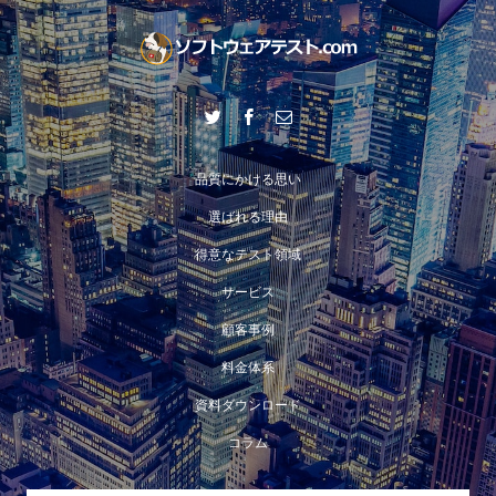
品質にかける思い
選ばれる理由
得意なテスト領域
サービス
顧客事例
料金体系
資料ダウンロード
コラム