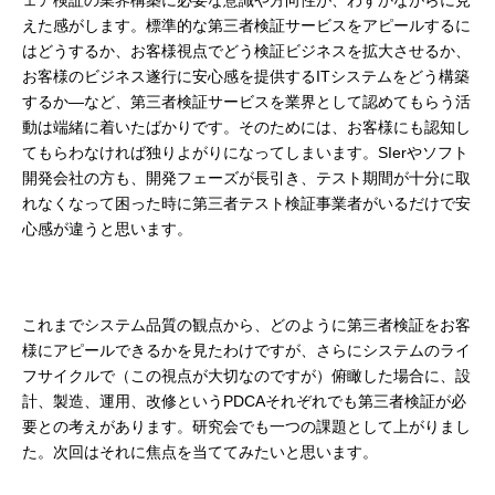
ェア検証の業界構築に必要な意識や方向性が、わずかながらに見
えた感がします。標準的な第三者検証サービスをアピールするに
はどうするか、お客様視点でどう検証ビジネスを拡大させるか、
お客様のビジネス遂行に安心感を提供するITシステムをどう構築
するか―など、第三者検証サービスを業界として認めてもらう活
動は端緒に着いたばかりです。そのためには、お客様にも認知し
てもらわなければ独りよがりになってしまいます。SIerやソフト
開発会社の方も、開発フェーズが長引き、テスト期間が十分に取
れなくなって困った時に第三者テスト検証事業者がいるだけで安
心感が違うと思います。
これまでシステム品質の観点から、どのように第三者検証をお客
様にアピールできるかを見たわけですが、さらにシステムのライ
フサイクルで（この視点が大切なのですが）俯瞰した場合に、設
計、製造、運用、改修というPDCAそれぞれでも第三者検証が必
要との考えがあります。研究会でも一つの課題として上がりまし
た。次回はそれに焦点を当ててみたいと思います。