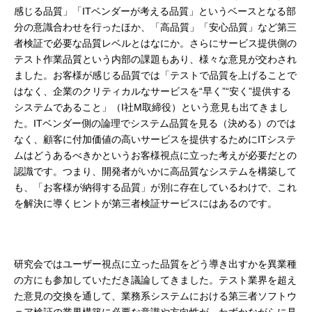
感じる品質」「ITベンダーが考える品質」というベースとなる部
分の意識合わせを行ったほか、「高品質」「安心品質」など第三
者検証で必要な品質レベルとはなにか。さらにサービス提供側の
テスト作業品質という内部の課題もあり、様々な意見が交わされ
ました。お客様が感じる品質では「テストで品質を上げることで
はなく、企業のクリティカルなサービスを“早く”“安く”提供する
システムであること」（I社M取締役）という意見も出てきまし
た。ITベンダー側の論理でシステム品質を見る（決める）のでは
なく、顧客に付加価値の高いサービスを提供するためにITシステ
ムはどうあるべきかというお客様視点に立った考えが必要だとの
認識です。つまり、開発者がいかに高品質なシステムを構築して
も、「お客様が納得する品質」が別に存在しているわけで、これ
を解決に導くヒントが第三者検証サービスにはあるのです。
研究会ではユーザー視点に立った品質をどう導き出すかを異業種
の方にも参加していただき議論してきました。テスト業界を超え
た意見の交換を通して、業務系システムにおける第三者ソフトウ