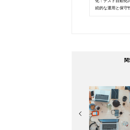
編第2回】ソフト
入門編第5回】テスト
化：テスト自動化
アテストのメリッ
の現場から見えた「本
続的な運用と保守
軽視した際のリス
当の品質」とは何か？
上
ついて
関