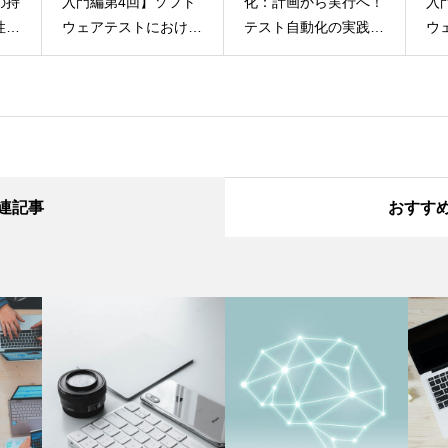
の持
入門編第4回】ソフト
化：計画から実行へ！
入
性向
ウェアテストにおける
テスト自動化の実践プ
ウ
V字モデルとW字モデ
ロセス
ス
ルとは？
連記事
おすす