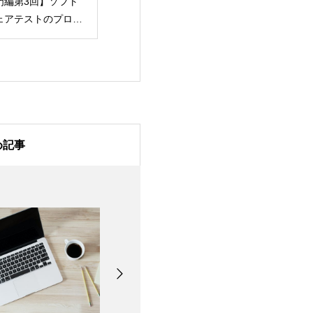
門編第3回】ソフト
化：テスト自動化の第
化：テスト自動
ェアテストのプロセ
一歩！計画フェーズの
める前に知って
について
進め方
いこと
め記事