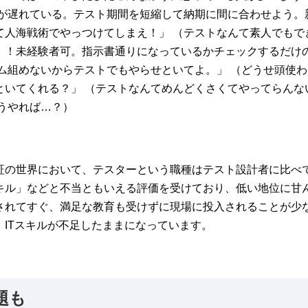
発が遅れている。テスト期間を短縮して納期に間に合わせよう。
人海戦術でやっつけてしまえ！」 （テストなんて素人でもでき
！！未経験者可。指示書通りになっているかチェックするだけの
ム組めないからテストでもやらせといてよ。」 （どうせ頭使わ
いてくれる？」 （テストなんてめんどくさくてやってらんない
うやれば…？）
証の世界において、テスターという職種はテスト設計者に比べ
キル」などと不当ともいえる評価を受けており、低い地位に甘
されてすぐ、満足な教育も受けずに現場に投入されることが少
ITスキルが不足したままになっています。
題も