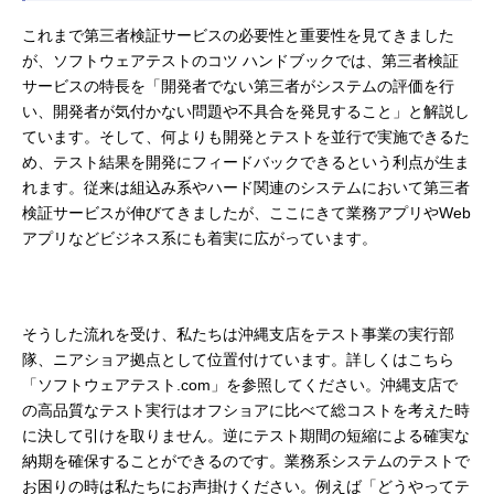
これまで第三者検証サービスの必要性と重要性を見てきました
が、ソフトウェアテストのコツ ハンドブックでは、第三者検証
サービスの特長を「開発者でない第三者がシステムの評価を行
い、開発者が気付かない問題や不具合を発見すること」と解説し
ています。そして、何よりも開発とテストを並行で実施できるた
め、テスト結果を開発にフィードバックできるという利点が生ま
れます。従来は組込み系やハード関連のシステムにおいて第三者
検証サービスが伸びてきましたが、ここにきて業務アプリやWeb
アプリなどビジネス系にも着実に広がっています。
そうした流れを受け、私たちは沖縄支店をテスト事業の実行部
隊、ニアショア拠点として位置付けています。詳しくはこちら
「
ソフトウェアテスト.com
」を参照してください。沖縄支店で
の高品質なテスト実行はオフショアに比べて総コストを考えた時
に決して引けを取りません。逆にテスト期間の短縮による確実な
納期を確保することができるのです。業務系システムのテストで
お困りの時は私たちにお声掛けください。例えば「どうやってテ