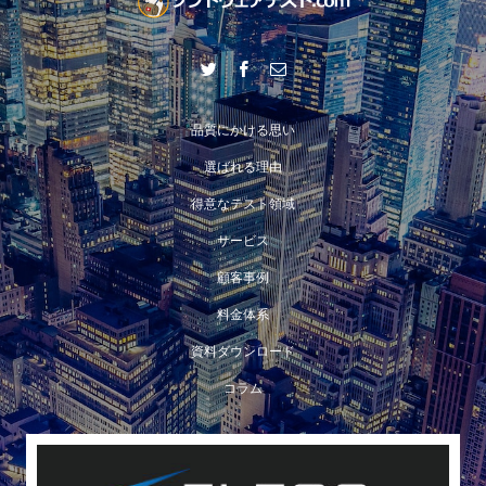
品質にかける思い
選ばれる理由
得意なテスト領域
サービス
顧客事例
料金体系
資料ダウンロード
コラム