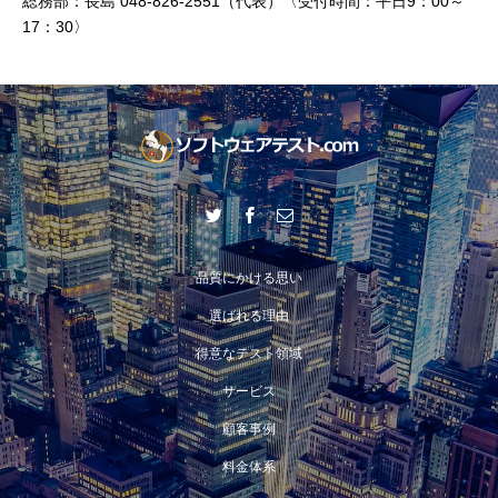
総務部：長島 048-826-2551（代表）〈受付時間：平日9：00～
17：30〉
品質にかける思い
選ばれる理由
得意なテスト領域
サービス
顧客事例
料金体系