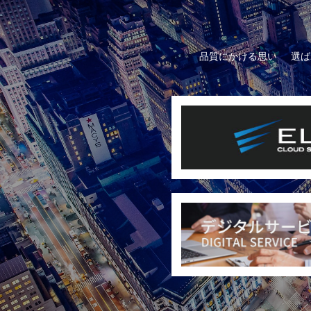
品質にかける思い
選ば
【第4回】テスト