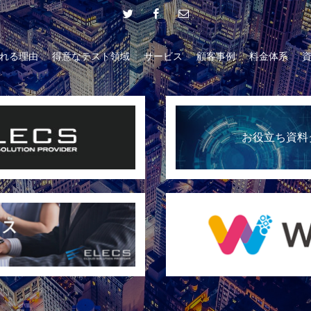
れる理由
得意なテスト領域
サービス
顧客事例
料金体系
お役立ち資料
自動化：計画から実行へ！テスト自動化の実践プロセス